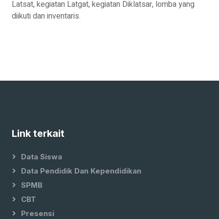
Latsat, kegiatan Latgat, kegiatan Diklatsar, lomba yang
diikuti dan inventaris.
Link terkait
Data Siswa
Data Pendidik Dan Kependidikan
SPMB
CBT
Presensi