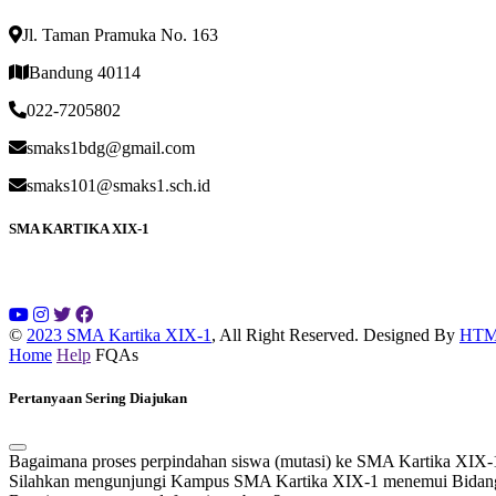
Jl. Taman Pramuka No. 163
Bandung 40114
022-7205802
smaks1bdg@gmail.com
smaks101@smaks1.sch.id
SMA KARTIKA XIX-1
©
2023 SMA Kartika XIX-1
, All Right Reserved.
Designed By
HTM
Home
Help
FQAs
Pertanyaan Sering Diajukan
Bagaimana proses perpindahan siswa (mutasi) ke SMA Kartika XIX-
Silahkan mengunjungi Kampus SMA Kartika XIX-1 menemui Bidang K