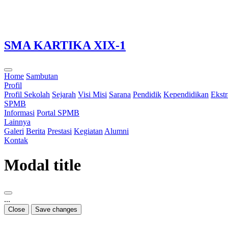
Loading...
SMA KARTIKA XIX-1
Home
Sambutan
Profil
Profil Sekolah
Sejarah
Visi Misi
Sarana
Pendidik
Kependidikan
Ekstr
SPMB
Informasi
Portal SPMB
Lainnya
Galeri
Berita
Prestasi
Kegiatan
Alumni
Kontak
Modal title
...
Close
Save changes