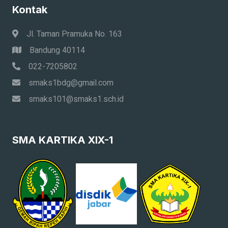
Kontak
Jl. Taman Pramuka No. 163
Bandung 40114
022-7205802
smaks1bdg@gmail.com
smaks101@smaks1.sch.id
SMA KARTIKA XIX-1