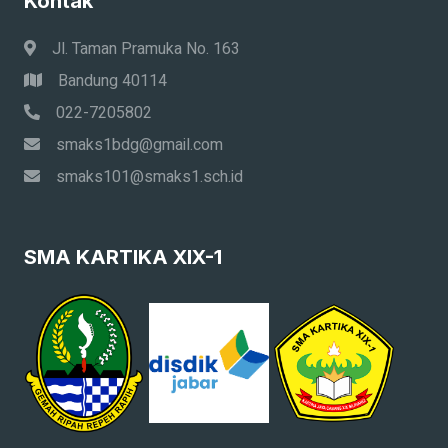
Kontak
Jl. Taman Pramuka No. 163
Bandung 40114
022-7205802
smaks1bdg@gmail.com
smaks101@smaks1.sch.id
SMA KARTIKA XIX-1