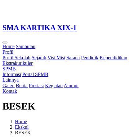
Loading...
SMA KARTIKA XIX-1
Home
Sambutan
Profil
Profil Sekolah
Sejarah
Visi Misi
Sarana
Pendidik
Kependidikan
Ekstrakurikuler
SPMB
Informasi
Portal SPMB
Lainnya
Galeri
Berita
Prestasi
Kegiatan
Alumni
Kontak
BESEK
Home
Ekskul
BESEK