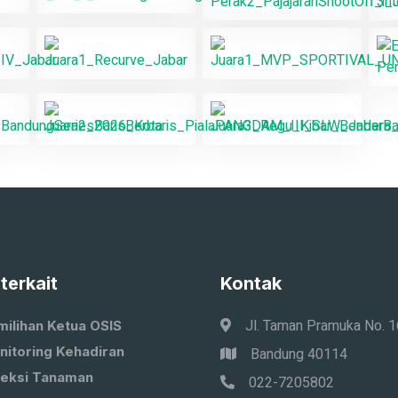
 terkait
Kontak
Jl. Taman Pramuka No. 
milihan Ketua OSIS
nitoring Kehadiran
Bandung 40114
leksi Tanaman
022-7205802