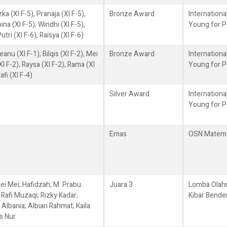
ka (XI F-5), Pranaja (XI F-5),
Bronze Award
Internation
ina (XI F-5), Windhi (XI F-5),
Young for P
utri (XI F-6), Raisya (XI F-6)
eanu (XI F-1), Bilqis (XI F-2), Mei
Bronze Award
Internation
XI F-2), Raysa (XI F-2), Rama (XI
Young for P
afi (XI F-4)
Silver Award
Internation
Young for P
Emas
OSN Matema
Mei Mei; Hafidzah; M. Prabu
Juara 3
Lomba Olah
. Rafi Muzaqi; Rizky Kadar;
Kibar Bende
 Albania; Albian Rahmat; Kaila
is Nur