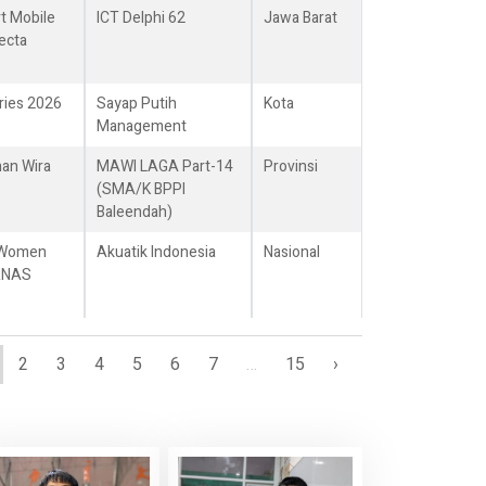
t Mobile
ICT Delphi 62
Jawa Barat
ecta
ries 2026
Sayap Putih
Kota
Management
an Wira
MAWI LAGA Part-14
Provinsi
(SMA/K BPPI
Baleendah)
 Women
Akuatik Indonesia
Nasional
RNAS
2
3
4
5
6
7
…
15
›