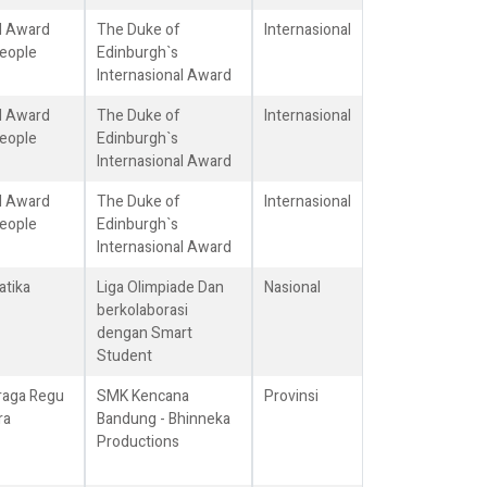
al Award
The Duke of
Internasional
eople
Edinburgh`s
Internasional Award
al Award
The Duke of
Internasional
eople
Edinburgh`s
Internasional Award
al Award
The Duke of
Internasional
eople
Edinburgh`s
Internasional Award
tika
Liga Olimpiade Dan
Nasional
berkolaborasi
dengan Smart
Student
raga Regu
SMK Kencana
Provinsi
ra
Bandung - Bhinneka
Productions