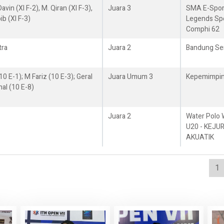
avin (XI F-2), M. Qiran (XI F-3),
Juara 3
SMA E-Spor
ib (XI F-3)
Legends Sp
Comphi 62
tra
Juara 2
Bandung Se
10 E-1); M Fariz (10 E-3); Geral
Juara Umum 3
Kepemimpin
nal (10 E-8)
Juara 2
Water Polo
U20 - KEJU
AKUATIK
1