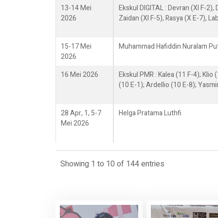
13-14 Mei
Ekskul DIGITAL : Devran (XI F-2), D
2026
Zaidan (XI F-5), Rasya (X E-7), Lab
15-17 Mei
Muhammad Hafiddin Nuralam Pu
2026
16 Mei 2026
Ekskul PMR : Kalea (11 F-4); Klio (
(10 E-1); Ardellio (10 E-8); Yasmi
28 Apr, 1, 5-7
Helga Pratama Luthfi
Mei 2026
Showing 1 to 10 of 144 entries