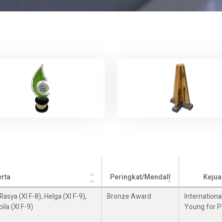
rta
Peringkat/Mendali
Kejua
Rasya (XI F-8), Helga (XI F-9),
Bronze Award
Internation
bila (XI F-9)
Young for P