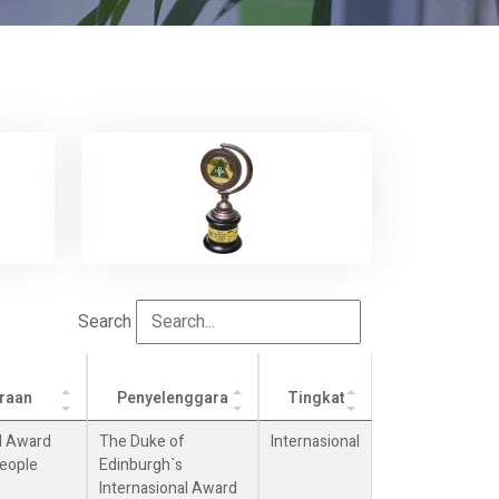
Search
raan
Penyelenggara
Tingkat
al Award
The Duke of
Internasional
eople
Edinburgh`s
Internasional Award